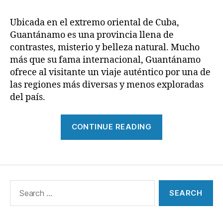
Ubicada en el extremo oriental de Cuba,
Guantánamo es una provincia llena de
contrastes, misterio y belleza natural. Mucho
más que su fama internacional, Guantánamo
ofrece al visitante un viaje auténtico por una de
las regiones más diversas y menos exploradas
del país.
“Naturaleza,
CONTINUE READING
cultura
y
ritmos
orientales
Search
de
for:
Cub”