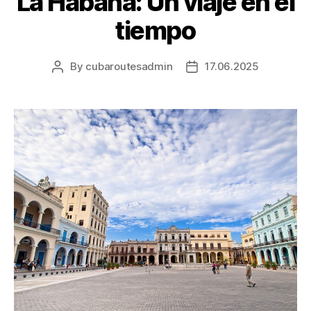
La Habana: Un viaje en el
tiempo
By
cubaroutesadmin
17.06.2025
Post
Post
author
date