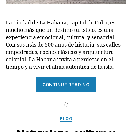
La Ciudad de La Habana, capital de Cuba, es
mucho más que un destino turístico: es una
experiencia emocional, cultural y sensorial.
Con sus más de 500 años de historia, sus calles
empedradas, coches clásicos y arquitectura
colonial, La Habana invita a perderse en el
tiempo y a vivir el alma auténtica de la isla.
“La
CONTINUE READING
Habana:
Un
viaje
en
Categories
BLOG
el
tiempo”