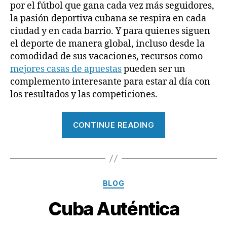
por el fútbol que gana cada vez más seguidores,
la pasión deportiva cubana se respira en cada
ciudad y en cada barrio. Y para quienes siguen
el deporte de manera global, incluso desde la
comodidad de sus vacaciones, recursos como
mejores casas de apuestas
pueden ser un
complemento interesante para estar al día con
los resultados y las competiciones.
“Cuba
CONTINUE READING
deportiva:
pasión
y
tradición
Categories
BLOG
en
cada
Cuba Auténtica
rincón”