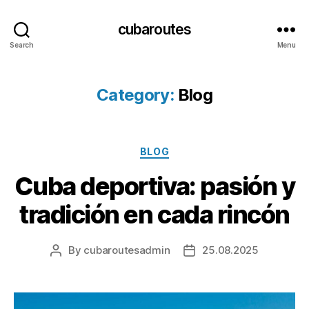
cubaroutes
Search
Menu
Category:
Blog
Categories
BLOG
Cuba deportiva: pasión y
tradición en cada rincón
By
cubaroutesadmin
25.08.2025
Post
Post
author
date