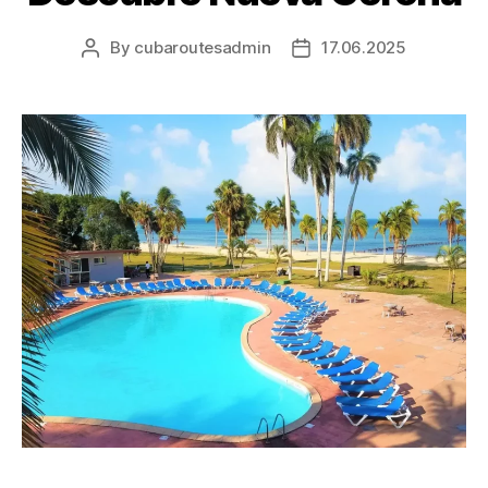
By
cubaroutesadmin
17.06.2025
Post
Post
author
date