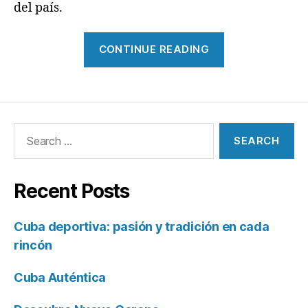
del país.
“Naturaleza,
CONTINUE READING
cultura
y
ritmos
orientales
Search
de
for:
Cub”
Recent Posts
Cuba deportiva: pasión y tradición en cada
rincón
Cuba Auténtica