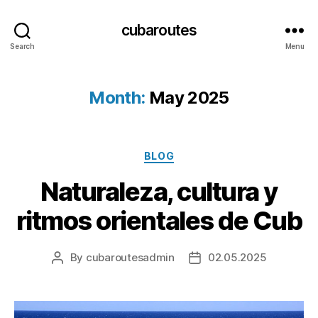
cubaroutes
Search
Menu
Month:
May 2025
Categories
BLOG
Naturaleza, cultura y
ritmos orientales de Cub
By
cubaroutesadmin
02.05.2025
Post
Post
author
date