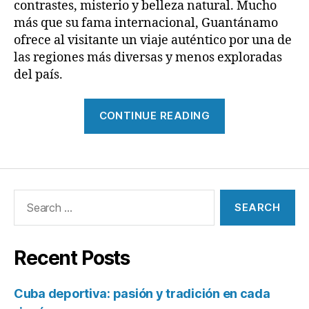
contrastes, misterio y belleza natural. Mucho
más que su fama internacional, Guantánamo
ofrece al visitante un viaje auténtico por una de
las regiones más diversas y menos exploradas
del país.
“Naturaleza,
CONTINUE READING
cultura
y
ritmos
orientales
Search
de
for:
Cub”
Recent Posts
Cuba deportiva: pasión y tradición en cada