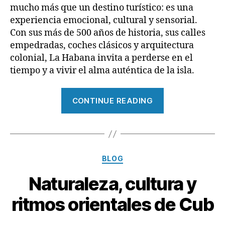
mucho más que un destino turístico: es una
experiencia emocional, cultural y sensorial.
Con sus más de 500 años de historia, sus calles
empedradas, coches clásicos y arquitectura
colonial, La Habana invita a perderse en el
tiempo y a vivir el alma auténtica de la isla.
“La
CONTINUE READING
Habana:
Un
viaje
en
Categories
BLOG
el
tiempo”
Naturaleza, cultura y
ritmos orientales de Cub