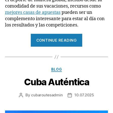
comodidad de sus vacaciones, recursos como
mejores casas de apuestas
pueden ser un
complemento interesante para estar al día con
los resultados y las competiciones.
“Cuba
CONTINUE READING
deportiva:
pasión
y
tradición
Categories
BLOG
en
cada
Cuba Auténtica
rincón”
By
cubaroutesadmin
10.07.2025
Post
Post
author
date