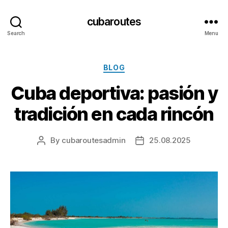
cubaroutes
Search
Menu
Categories
BLOG
Cuba deportiva: pasión y
tradición en cada rincón
By
cubaroutesadmin
25.08.2025
Post
Post
author
date