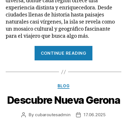
diversa, donde cada región ofrece una
experiencia distinta y enriquecedora. Desde
ciudades llenas de historia hasta paisajes
naturales casi vírgenes, la isla se revela como
un mosaico cultural y geográfico fascinante
para el viajero que busca algo más.
“Cuba
CONTINUE READING
Auténtica”
Categories
BLOG
Descubre Nueva Gerona
By
cubaroutesadmin
17.06.2025
Post
Post
author
date